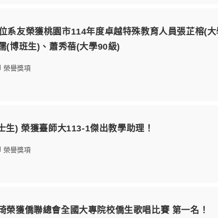
4位系友榮獲桃園市114年度卓越特殊教育人員張芷榕(大學
儒(博班生)、蕭秀蓓(大學90級)
榮譽獎項
士生) 榮獲臺師大113-1傑出教學助理！
榮譽獎項
恩琦榮獲僑聯總會全國大專院校僑生歌唱比賽 第一名！