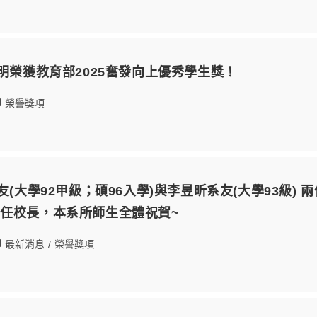
子明榮獲教育部2025奮發向上優秀學生獎！
榮譽獎項
友(大學92甲級；碩96入學)與李昱昕系友(大學93級
任校長，本系所師生全體祝賀~
最新消息
/
榮譽獎項