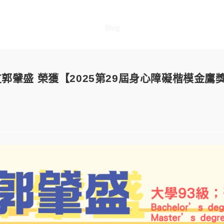
Blog
友郭肈盛 榮獲【2025第29屆身心障礙楷模金