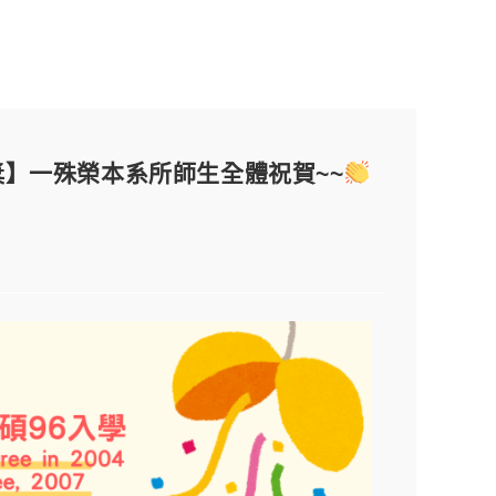
鷹獎】一殊榮本系所師生全體祝賀~~