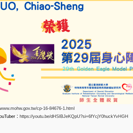
//www.mohw.gov.tw/cp-16-84676-1.html
uTuber：
https://youtu.be/dHSIBJeKQpU?si=6fYcjY0huckYvHGH